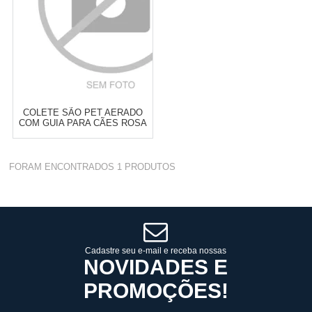
COLETE SÃO PET AERADO
COM GUIA PARA CÃES ROSA
PP
Varejo:
R$
4.050,70
FORAM ENCONTRADOS
1
PRODUTOS
Atacado:
R$
2.550,90
(Apenas
Revendedor)
Cat:
PEITORAL
10
x
de
R$ 255,09
COMPRAR
Cadastre seu e-mail e receba nossas
NOVIDADES E
PROMOÇÕES!