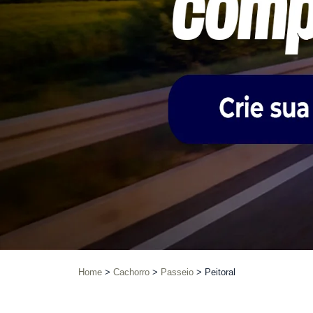
Home
Cachorro
Passeio
Peitoral