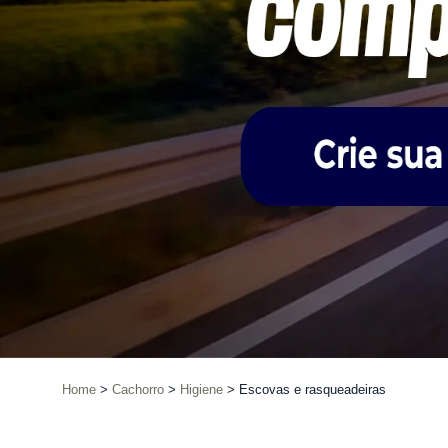
Home
Cachorro
Higiene
Escovas e rasqueadeiras