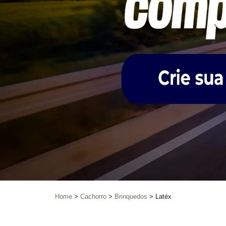
Home
Cachorro
Brinquedos
Latéx