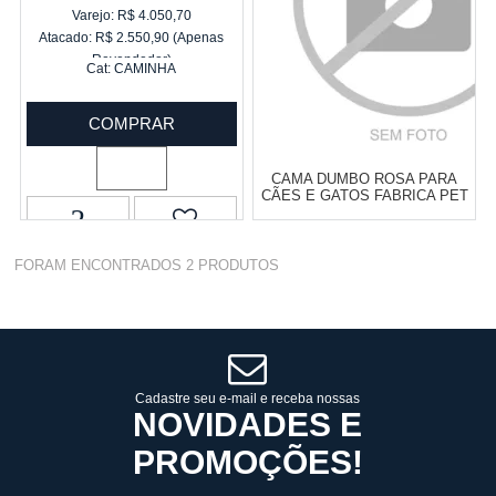
Varejo:
R$
4.050,70
Atacado:
R$
2.550,90
(Apenas
Revendedor)
Cat:
CAMINHA
10
x
de
R$ 255,09
COMPRAR
CAMA DUMBO ROSA PARA
CÃES E GATOS FABRICA PET
P
Varejo:
R$
4.050,70
FORAM ENCONTRADOS
2
PRODUTOS
Atacado:
R$
2.550,90
(Apenas
Revendedor)
Cat:
CAMINHA
10
x
de
R$ 255,09
COMPRAR
Cadastre seu e-mail e receba nossas
NOVIDADES E
PROMOÇÕES!