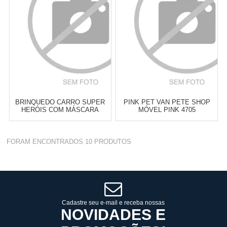
TELEVENDAS TESTE DE
TELEVENDAS TESTE DE
TELEVENDAS
TELEVENDAS
ESTAMOS EFETUANDO
ESTAMOS EFETUANDO
TESTES
TESTES
BRINQUEDO CARRO SUPER
PINK PET VAN PETE SHOP
HERÓIS COM MÁSCARA
MÓVEL PINK 4705
INFANTIL 419 HOMEM
ARANHA
FORAM ENCONTRADOS
10
PRODUTOS
Cat:
VEICULOS
Cat:
VEICULOS
TELEVENDAS TESTE DE
TELEVENDAS TESTE DE
TELEVENDAS
TELEVENDAS
Cadastre seu e-mail e receba nossas
ESTAMOS EFETUANDO
ESTAMOS EFETUANDO
NOVIDADES E
TESTES
TESTES