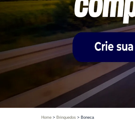
Home
Brinquedos
Boneca