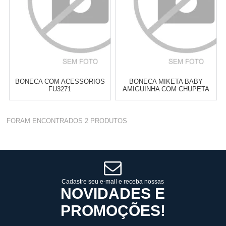
BONECA COM ACESSÓRIOS
BONECA MIKETA BABY
FU3271
AMIGUINHA COM CHUPETA
1126
FORAM ENCONTRADOS
2
PRODUTOS
Cat:
BONECA
Cat:
BONECA
TELEVENDAS TESTE DE
TELEVENDAS TESTE DE
TELEVENDAS
TELEVENDAS
Cadastre seu e-mail e receba nossas
ESTAMOS EFETUANDO
ESTAMOS EFETUANDO
NOVIDADES E
TESTES
TESTES
PROMOÇÕES!