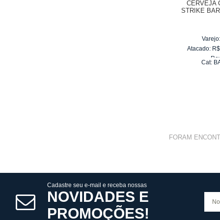
CERVEJA 
STRIKE BAR
Varejo
Atacado:
R
Re
Cat:
B
10
x
d
FORAM ENCON
Cadastre seu e-mail e receba nossas
NOVIDADES E
PROMOÇÕES!