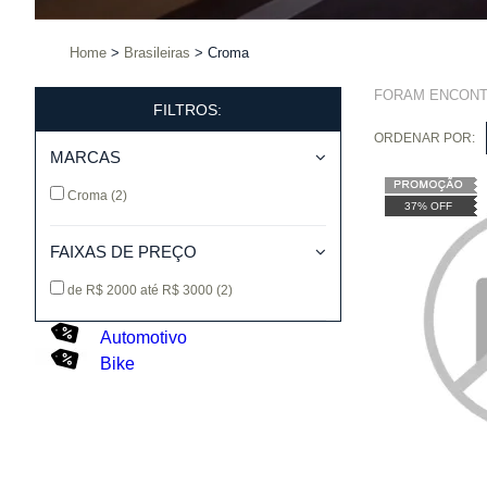
Home
Brasileiras
Croma
FORAM ENCON
FILTROS:
ORDENAR POR:
MARCAS
Croma
(2)
37% OFF
FAIXAS DE PREÇO
de R$ 2000 até R$ 3000
(2)
Automotivo
Bike