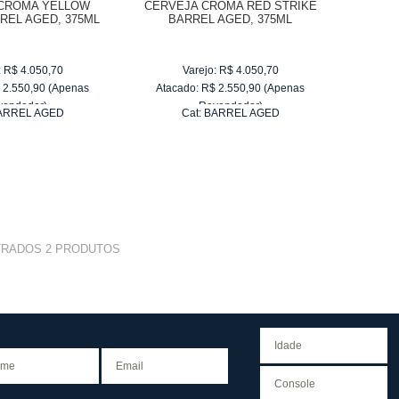
CROMA YELLOW
CERVEJA CROMA RED STRIKE
REL AGED, 375ML
BARREL AGED, 375ML
:
R$
4.050,70
Varejo:
R$
4.050,70
$
2.550,90
(Apenas
Atacado:
R$
2.550,90
(Apenas
vendedor)
Revendedor)
ARREL AGED
Cat:
BARREL AGED
e
R$ 255,09
10
x
de
R$ 255,09
TRADOS
2
PRODUTOS