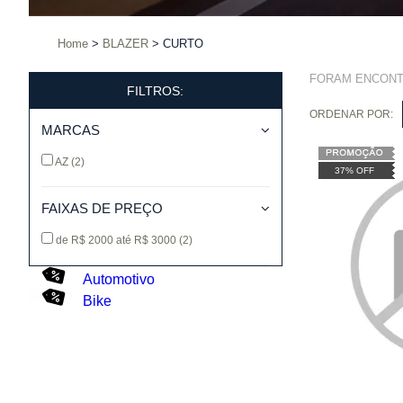
Home
BLAZER
CURTO
FORAM ENCON
FILTROS:
ORDENAR POR:
MARCAS
AZ
(2)
37% OFF
FAIXAS DE PREÇO
de R$ 2000 até R$ 3000
(2)
Automotivo
Bike