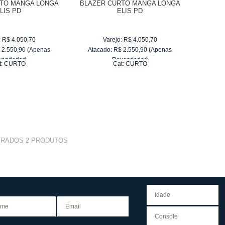
TO MANGA LONGA
BLAZER CURTO MANGA LONGA
LIS PD
ELIS PD
:
R$
4.050,70
Varejo:
R$
4.050,70
$
2.550,90
(Apenas
Atacado:
R$
2.550,90
(Apenas
vendedor)
Revendedor)
t:
CURTO
Cat:
CURTO
e
R$ 255,09
10
x
de
R$ 255,09
TRADOS
2
PRODUTOS