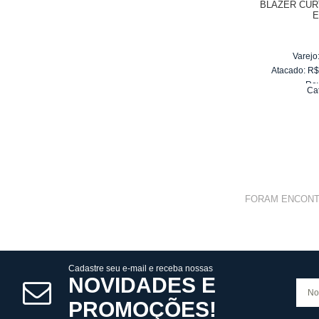
BLAZER CUR
E
Varejo
Atacado:
R
Re
Ca
10
x
d
FORAM ENCON
Cadastre seu e-mail e receba nossas
NOVIDADES E
PROMOÇÕES!