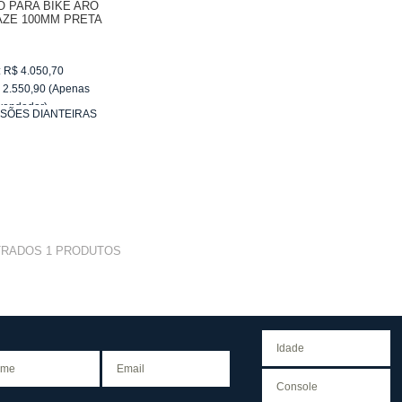
 PARA BIKE ARO
LAZE 100MM PRETA
:
R$
4.050,70
$
2.550,90
(Apenas
vendedor)
SÕES DIANTEIRAS
e
R$ 255,09
RO 27,5"
TRADOS
1
PRODUTOS