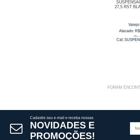
SUSPENSÃO
27,5 RST B
Varejo
Atacado:
R
Re
Cat:
SUSPEN
10
x
d
A
FORAM ENCON
Cadastre seu e-mail e receba nossas
NOVIDADES E
PROMOÇÕES!