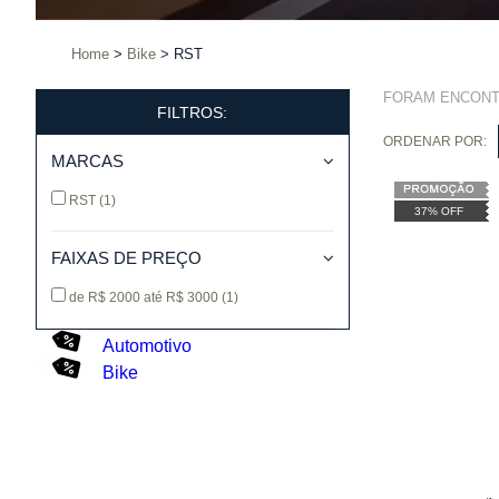
Home
Bike
RST
FORAM ENCON
FILTROS:
ORDENAR POR:
MARCAS
RST
(1)
37% OFF
FAIXAS DE PREÇO
de R$ 2000 até R$ 3000
(1)
Automotivo
Bike