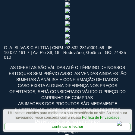
G. A. SILVA & CIA LTDA | CNPJ: 02.532.281/0001-59 | IE.:
10.027.461-7 | Av. Pio XII, 18 - Rodoviário, Goiânia - GO, 74425-
010
AS OFERTAS SÃO VÁLIDAS ATÉ O TÉRMINO DE NOSSOS
ESTOQUES SEM PRÉVIO AVISO. AS VENDAS AINDA ESTÃO
SUJEITAS À ANÁLISE E CONFIRMAÇÃO DE DADOS.
CASO EXISTA ALGUMA DIFERENÇA NOS PREÇOS
OFERTADOS, SERÁ CONSIDERADO VÁLIDO O PREÇO DO
CARRINHO DE COMPRAS.
AS IMAGENS DOS PRODUTOS SÃO MERAMENTE
ILUSTRATIVAS. ©COPYRIGHT. TODOS OS DIREITOS
Utilizamos cookies para melhorar a sua experiência no site. Ao continuar
RESERVADOS.
navegando, você concorda com a nossa
Política de Privacidade
.
Desenvolvido orgulhosamente por
continuar e fechar
Tecnologia