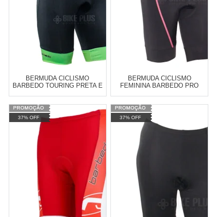
BERMUDA CICLISMO
BERMUDA CICLISMO
BARBEDO TOURING PRETA E
FEMININA BARBEDO PRO
VERDE 0,25MM (.010")
FEMME FORRO GEL PRETA E
ROSA
Varejo:
R$
4.050,70
Varejo:
R$
4.050,70
37% OFF
37% OFF
Atacado:
R$
2.550,90
(Apenas
Atacado:
R$
2.550,90
(Apenas
Revendedor)
Revendedor)
Cat:
BERMUDAS PARA CICLISMO
Cat:
BERMUDAS PARA CICLISMO
10
x
de
R$ 255,09
10
x
de
R$ 255,09
COMPRAR
COMPRAR