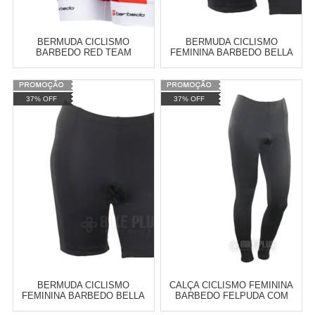
BERMUDA CICLISMO
BERMUDA CICLISMO
BARBEDO RED TEAM
FEMININA BARBEDO BELLA
VERMELHA
PRETA
Varejo:
R$
4.050,70
Varejo:
R$
4.050,70
37% OFF
37% OFF
Atacado:
R$
2.550,90
(Apenas
Atacado:
R$
2.550,90
(Apenas
Revendedor)
Revendedor)
Cat:
BERMUDAS PARA CICLISMO
Cat:
BERMUDAS PARA CICLISMO
10
x
de
R$ 255,09
10
x
de
R$ 255,09
COMPRAR
COMPRAR
BERMUDA CICLISMO
CALÇA CICLISMO FEMININA
FEMININA BARBEDO BELLA
BARBEDO FELPUDA COM
FORRO IMPORTADO PRETA
FORRO GEL PRETA