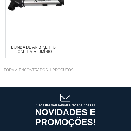
BOMBA DE AR BIKE HIGH
ONE EM ALUMÍNIO
Varejo:
R$
4.050,70
FORAM ENCONTRADOS
1
PRODUTOS
Atacado:
R$
2.550,90
(Apenas
Revendedor)
Cat:
BOMBAS DE AR
10
x
de
R$ 255,09
COMPRAR
Cadastre seu e-mail e receba nossas
NOVIDADES E
PROMOÇÕES!