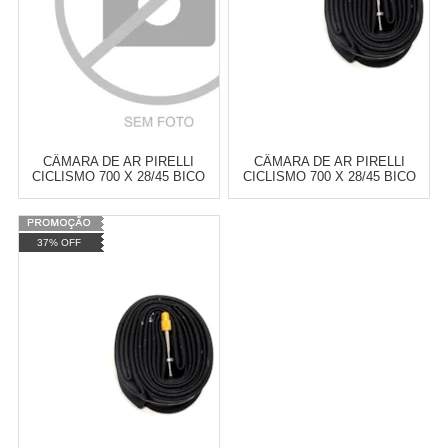
CÂMARA DE AR PIRELLI
CÂMARA DE AR PIRELLI
CICLISMO 700 X 28/45 BICO
CICLISMO 700 X 28/45 BICO
FINO 60MM
FINO 48MM
Varejo:
R$
4.050,70
Varejo:
R$
4.050,70
37% OFF
Atacado:
R$
2.550,90
(Apenas
Atacado:
R$
2.550,90
(Apenas
Revendedor)
Revendedor)
Cat:
CÂMARAS DE AR CICLISTA
Cat:
CÂMARAS DE AR CICLISTA
10
x
de
R$ 255,09
10
x
de
R$ 255,09
COMPRAR
COMPRAR