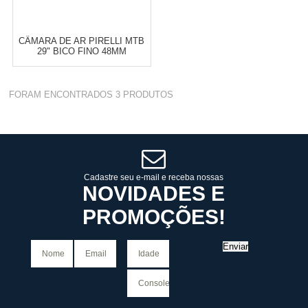
CÂMARA DE AR PIRELLI MTB
29" BICO FINO 48MM
Varejo:
R$
4.050,70
FORAM ENCONTRADOS
3
PRODUTOS
Atacado:
R$
2.550,90
(Apenas
Revendedor)
Cat:
CÂMARAS DE AR PARA MTB
10
x
de
R$ 255,09
COMPRAR
Cadastre seu e-mail e receba nossas
NOVIDADES E
PROMOÇÕES!
Enviar