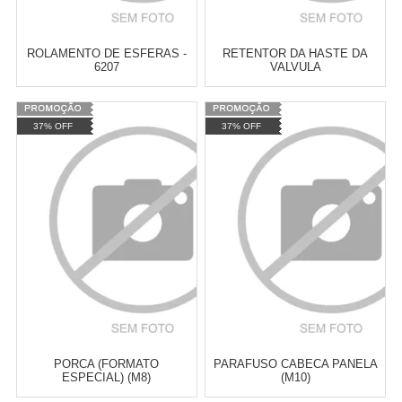
ROLAMENTO DE ESFERAS -
RETENTOR DA HASTE DA
6207
VALVULA
Varejo:
R$
4.050,70
Varejo:
R$
4.050,70
37% OFF
37% OFF
Atacado:
R$
2.550,90
(Apenas
Atacado:
R$
2.550,90
(Apenas
Revendedor)
Revendedor)
Cat:
DRAG STAR 650
Cat:
DRAG STAR 650
10
x
de
R$ 255,09
10
x
de
R$ 255,09
COMPRAR
COMPRAR
PORCA (FORMATO
PARAFUSO CABECA PANELA
ESPECIAL) (M8)
(M10)