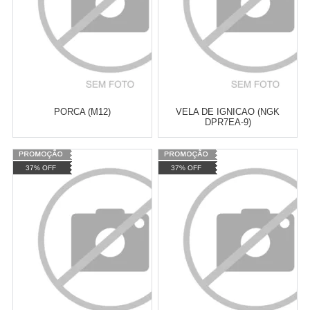
PORCA (M12)
VELA DE IGNICAO (NGK
DPR7EA-9)
Varejo:
R$
4.050,70
Varejo:
R$
4.050,70
37% OFF
37% OFF
Atacado:
R$
2.550,90
(Apenas
Atacado:
R$
2.550,90
(Apenas
Revendedor)
Revendedor)
Cat:
DRAG STAR 650
Cat:
DRAG STAR 650
10
x
de
R$ 255,09
10
x
de
R$ 255,09
COMPRAR
COMPRAR