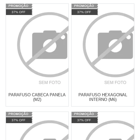
Varejo:
R$
4.050,70
Varejo:
R$
4.050,70
37% OFF
37% OFF
Atacado:
R$
2.550,90
(Apenas
Atacado:
R$
2.550,90
(Apenas
Revendedor)
Revendedor)
Cat:
XTZ LANDER 250
Cat:
DRAG STAR 650
10
x
de
R$ 255,09
10
x
de
R$ 255,09
COMPRAR
COMPRAR
PARAFUSO CABECA PANELA
PARAFUSO HEXAGONAL
(M2)
INTERNO (M6)
Varejo:
R$
4.050,70
Varejo:
R$
4.050,70
37% OFF
37% OFF
Atacado:
R$
2.550,90
(Apenas
Atacado:
R$
2.550,90
(Apenas
Revendedor)
Revendedor)
Cat:
DRAG STAR 650
Cat:
XTZ CROSSER
10
x
de
R$ 255,09
10
x
de
R$ 255,09