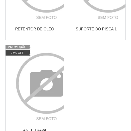
RETENTOR DE OLEO
SUPORTE DO PISCA 1
Varejo:
R$
4.050,70
Varejo:
R$
4.050,70
37% OFF
Atacado:
R$
2.550,90
(Apenas
Atacado:
R$
2.550,90
(Apenas
Revendedor)
Revendedor)
Cat:
XTZ LANDER 250
Cat:
XTZ LANDER 250
10
x
de
R$ 255,09
10
x
de
R$ 255,09
COMPRAR
COMPRAR
ANEL TRAVA