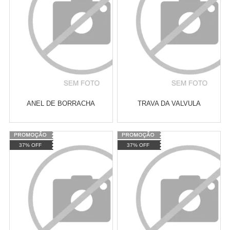
COMPRAR
COMPRAR
ANEL DE BORRACHA
TRAVA DA VALVULA
Varejo:
R$
4.050,70
Varejo:
R$
4.050,70
37% OFF
37% OFF
Atacado:
R$
2.550,90
(Apenas
Atacado:
R$
2.550,90
(Apenas
Revendedor)
Revendedor)
Cat:
XTZ LANDER 250
Cat:
DRAG STAR 650
10
x
de
R$ 255,09
10
x
de
R$ 255,09
COMPRAR
COMPRAR