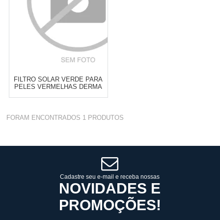
FILTRO SOLAR VERDE PARA
PELES VERMELHAS DERMA
RED FPS 30
Varejo:
R$
4.050,70
FORAM ENCONTRADOS
1
PRODUTOS
Atacado:
R$
2.550,90
(Apenas
Revendedor)
Cat:
PROTETOR SOLAR
10
x
de
R$ 255,09
COMPRAR
Cadastre seu e-mail e receba nossas
NOVIDADES E
PROMOÇÕES!