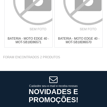
BATERIA - MOTO EDGE 40 -
BATERIA - MOTO EDGE 40 -
MOT-SB18D86571
MOT-SB18D86570
Varejo:
R$
4.050,70
Varejo:
R$
4.050,70
FORAM ENCONTRADOS
2
PRODUTOS
Atacado:
R$
2.550,90
(Apenas
Atacado:
R$
2.550,90
(Apenas
Revendedor)
Revendedor)
Cat:
MOTO EDGE 40
Cat:
MOTO EDGE 40
10
x
de
R$ 255,09
10
x
de
R$ 255,09
COMPRAR
COMPRAR
Cadastre seu e-mail e receba nossas
NOVIDADES E
PROMOÇÕES!