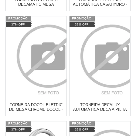
DECAMATIC MESA
AUTOMÁTICA CASAHYDRO -
CONFORTO DECA -
1022C
1173CCONF
Varejo:
R$
4.050,70
Varejo:
R$
4.050,70
37% OFF
37% OFF
Atacado:
R$
2.550,90
(Apenas
Atacado:
R$
2.550,90
(Apenas
Revendedor)
Revendedor)
Cat:
TORNEIRA AUTOMÁTICA
Cat:
TORNEIRA AUTOMÁTICA
10
x
de
R$ 255,09
10
x
de
R$ 255,09
COMPRAR
COMPRAR
TORNEIRA DOCOL ELETRIC
TORNEIRA DECALUX
DE MESA CHROME DOCOL -
AUTOMÁTICA DECA A PILHA
00218106
DECA - 1183C
Varejo:
R$
4.050,70
Varejo:
R$
4.050,70
37% OFF
37% OFF
Atacado:
R$
2.550,90
(Apenas
Atacado:
R$
2.550,90
(Apenas