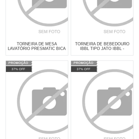
TORNEIRA DE MESA
TORNEIRA DE BEBEDOURO
LAVATÓRIO PRESMATIC BICA
IBBL TIPO JATO IBBL -
ALTA – CHROME DOCOL -
10350023
00444506
Varejo:
R$
4.050,70
Varejo:
R$
4.050,70
37% OFF
37% OFF
Atacado:
R$
2.550,90
(Apenas
Atacado:
R$
2.550,90
(Apenas
Revendedor)
Revendedor)
Cat:
TORNEIRA AUTOMÁTICA
Cat:
TORNEIRA AUTOMÁTICA
10
x
de
R$ 255,09
10
x
de
R$ 255,09
COMPRAR
COMPRAR