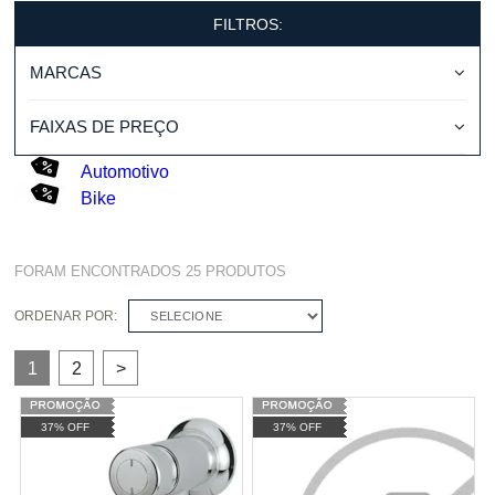
FILTROS:
MARCAS
FAIXAS DE PREÇO
Automotivo
Bike
FORAM ENCONTRADOS
25
PRODUTOS
ORDENAR POR:
SELECIONE
1
2
>
37% OFF
37% OFF