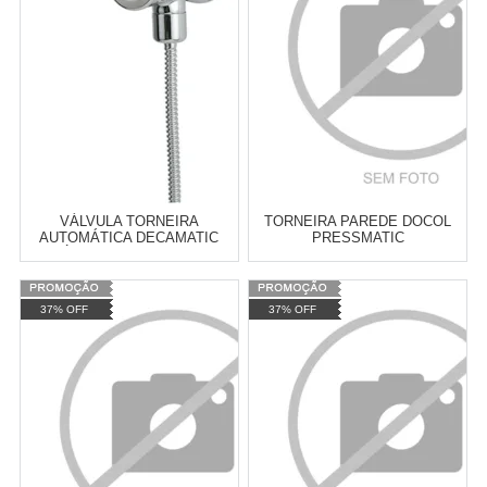
VÁLVULA TORNEIRA
TORNEIRA PAREDE DOCOL
AUTOMÁTICA DECAMATIC
PRESSMATIC
MICTÓRIO REFORÇADA DECA
ANTIVANDALISMO ALTA
- 2570C
PRESSÃO DOCOL - 17165106
Varejo:
R$
4.050,70
Varejo:
R$
4.050,70
37% OFF
37% OFF
Atacado:
R$
2.550,90
(Apenas
Atacado:
R$
2.550,90
(Apenas
Revendedor)
Revendedor)
Cat:
TORNEIRA AUTOMÁTICA
Cat:
TORNEIRA AUTOMÁTICA
10
x
de
R$ 255,09
10
x
de
R$ 255,09
COMPRAR
COMPRAR