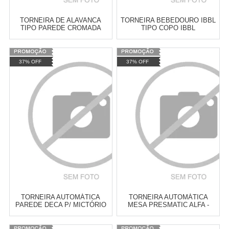
TORNEIRA DE ALAVANCA
TORNEIRA BEBEDOURO IBBL
TIPO PAREDE CROMADA
TIPO COPO IBBL
LINHA PRATIKA FABRIMAR -
CASAHYDRO - 10350011
1157PCR
Varejo:
R$
4.050,70
Varejo:
R$
4.050,70
37% OFF
37% OFF
Atacado:
R$
2.550,90
(Apenas
Atacado:
R$
2.550,90
(Apenas
Revendedor)
Revendedor)
Cat:
TORNEIRA AUTOMÁTICA
Cat:
TORNEIRA AUTOMÁTICA
10
x
de
R$ 255,09
10
x
de
R$ 255,09
COMPRAR
COMPRAR
TORNEIRA AUTOMÁTICA
TORNEIRA AUTOMÁTICA
PAREDE DECA P/ MICTÓRIO
MESA PRESMATIC ALFA -
LAVABO DECA - 1172CML
CHROME DOCOL - 00446106