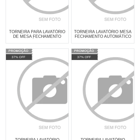
TORNEIRA PARA LAVATÓRIO
TORNEIRA LAVATÓRIO MESA
DE MESA FECHAMENTO
FECHAMENTO AUTOMÁTICO
AUTOMÁTICO LINHA
DECA - 1172CLNK
DECAMATIC ECO DECA -
1173C
Varejo:
R$
4.050,70
Varejo:
R$
4.050,70
37% OFF
37% OFF
Atacado:
R$
2.550,90
(Apenas
Atacado:
R$
2.550,90
(Apenas
Revendedor)
Revendedor)
Cat:
TORNEIRA AUTOMÁTICA
Cat:
TORNEIRA AUTOMÁTICA
10
x
de
R$ 255,09
10
x
de
R$ 255,09
COMPRAR
COMPRAR
TORNEIRA LAVATÓRIO
TORNEIRA LAVATÓRIO