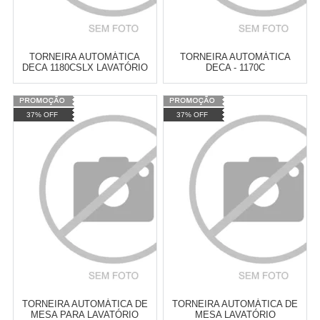
TORNEIRA AUTOMÁTICA
TORNEIRA AUTOMÁTICA
DECA 1180CSLX LAVATÓRIO
DECA - 1170C
LUXO QUADRADA DECA -
1180CSLX
Varejo:
R$
4.050,70
Varejo:
R$
4.050,70
37% OFF
37% OFF
Atacado:
R$
2.550,90
(Apenas
Atacado:
R$
2.550,90
(Apenas
Revendedor)
Revendedor)
Cat:
TORNEIRA AUTOMÁTICA
Cat:
TORNEIRA AUTOMÁTICA
10
x
de
R$ 255,09
10
x
de
R$ 255,09
COMPRAR
COMPRAR
TORNEIRA AUTOMÁTICA DE
TORNEIRA AUTOMÁTICA DE
MESA PARA LAVATÓRIO
MESA LAVATÓRIO