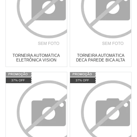
COMPRAR
COMPRAR
TORNEIRA AUTOMÁTICA
TORNEIRA AUTOMÁTICA
ELETRÔNICA VISION
DECA PAREDE BICA ALTA
FABRIMAR - 4054
DECA - 1171C
Varejo:
R$
4.050,70
Varejo:
R$
4.050,70
37% OFF
37% OFF
Atacado:
R$
2.550,90
(Apenas
Atacado:
R$
2.550,90
(Apenas
Revendedor)
Revendedor)
Cat:
TORNEIRA AUTOMÁTICA
Cat:
TORNEIRA AUTOMÁTICA
10
x
de
R$ 255,09
10
x
de
R$ 255,09
COMPRAR
COMPRAR