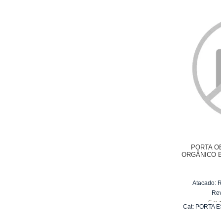
PORTA O
ORGÂNICO B
Atacado:
Re
6
x
Cat:
PORTA E