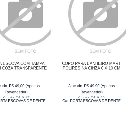
A ESCOVA COM TAMPA
COPO PARA BANHEIRO MART
 COZA TRANSPARENTE
POLIRESINA CINZA 6 X 10 CM
0,4 X 8,3 X 2,1 CM
cado:
R$
49,00
(Apenas
Atacado:
R$
49,90
(Apenas
Revendedor)
Revendedor)
6
x
de
R$ 8,17
6
x
de
R$ 8,32
RTA ESCOVAS DE DENTE
Cat:
PORTA ESCOVAS DE DENTE