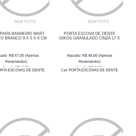
PARA BANHEIRO MART
PORTA ESCOVA DE DENTE
O BRANCO 9 X 5 X 8 CM
OIKOS GRANULADO CINZA 17 X
9 CM
cado:
R$
47,00
(Apenas
Atacado:
R$
48,00
(Apenas
Revendedor)
Revendedor)
6
x
de
R$ 7,83
6
x
de
R$ 8,00
RTA ESCOVAS DE DENTE
Cat:
PORTA ESCOVAS DE DENTE