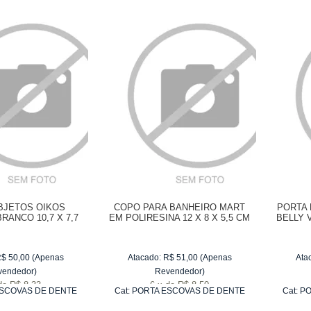
BJETOS OIKOS
COPO PARA BANHEIRO MART
PORTA 
RANCO 10,7 X 7,7
EM POLIRESINA 12 X 8 X 5,5 CM
BELLY 
CM
R$
50,00
(Apenas
Atacado:
R$
51,00
(Apenas
Ata
vendedor)
Revendedor)
de
R$ 8,33
6
x
de
R$ 8,50
SCOVAS DE DENTE
Cat:
PORTA ESCOVAS DE DENTE
Cat:
PO