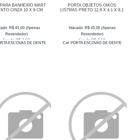
PARA BANHEIRO MART
PORTA OBJETOS OIKOS
NTO CINZA 10 X 9 CM
LISTRAS PRETO 12,9 X 4,1 X 8,1
CM
cado:
R$
45,00
(Apenas
Atacado:
R$
45,00
(Apenas
Revendedor)
Revendedor)
6
x
de
R$ 7,50
6
x
de
R$ 7,50
RTA ESCOVAS DE DENTE
Cat:
PORTA ESCOVAS DE DENTE