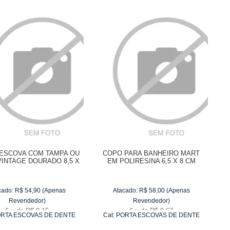
ESCOVA COM TAMPA OU
COPO PARA BANHEIRO MART
VINTAGE DOURADO 8,5 X
EM POLIRESINA 6,5 X 8 CM
20 CM
cado:
R$
54,90
(Apenas
Atacado:
R$
58,00
(Apenas
Revendedor)
Revendedor)
6
x
de
R$ 9,15
6
x
de
R$ 9,67
RTA ESCOVAS DE DENTE
Cat:
PORTA ESCOVAS DE DENTE