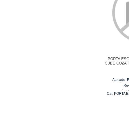
PORTA ES
CUBE COZA P
Atacado:
Re
6
x
Cat:
PORTA E