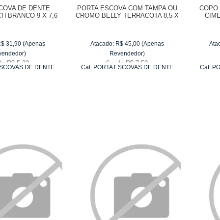
COVA DE DENTE
PORTA ESCOVA COM TAMPA OU
COPO 
H BRANCO 9 X 7,6
CROMO BELLY TERRACOTA 8,5 X
CIME
10,2 CM
20 CM
R$
31,90
(Apenas
Atacado:
R$
45,00
(Apenas
Ata
vendedor)
Revendedor)
de
R$ 5,32
6
x
de
R$ 7,50
SCOVAS DE DENTE
Cat:
PORTA ESCOVAS DE DENTE
Cat:
PO