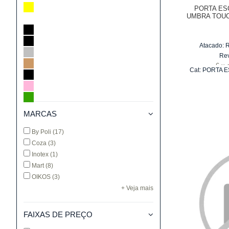
PORTA ES
UMBRA TOUC
X 
Atacado:
Re
6
x
Cat:
PORTA E
MARCAS
By Poli
(17)
Coza
(3)
Inotex
(1)
Mart
(8)
OIKOS
(3)
+ Veja mais
FAIXAS DE PREÇO