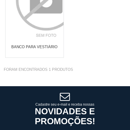
BANCO PARA VESTIÁRIO
Varejo:
R$
4.050,70
FORAM ENCONTRADOS
1
PRODUTOS
Atacado:
R$
2.550,90
(Apenas
Revendedor)
Cat:
BANCO SEM CABIDEIRO
10
x
de
R$ 255,09
COMPRAR
Cadastre seu e-mail e receba nossas
NOVIDADES E
PROMOÇÕES!