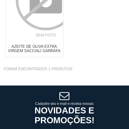
AZEITE DE OLIVA EXTRA
VIRGEM SACCIALI GARRAFA
12X500ML
Varejo:
R$
4.050,70
FORAM ENCONTRADOS
1
PRODUTOS
Atacado:
R$
2.550,90
(Apenas
Revendedor)
Cat:
GARRAFA
10
x
de
R$ 255,09
COMPRAR
Cadastre seu e-mail e receba nossas
NOVIDADES E
PROMOÇÕES!