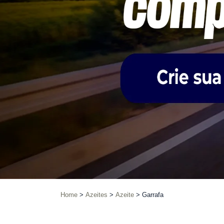
Home
Azeites
Azeite
Garrafa