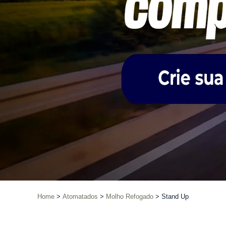
Home
Atomatados
Molho Refogado
Stand Up