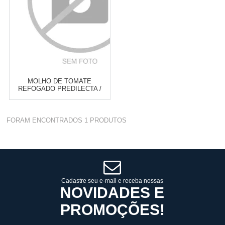
MOLHO DE TOMATE
REFOGADO PREDILECTA /
LINHA LIVRE STAND UP 340G
Varejo:
R$
4.050,70
FORAM ENCONTRADOS
1
PRODUTOS
Atacado:
R$
2.550,90
(Apenas
Revendedor)
Cat:
STAND UP
10
x
de
R$ 255,09
COMPRAR
Cadastre seu e-mail e receba nossas
NOVIDADES E
PROMOÇÕES!