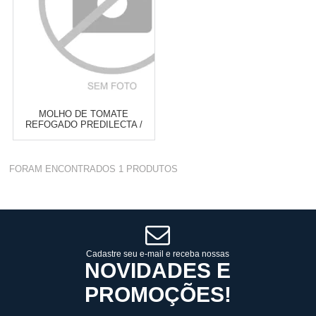
MOLHO DE TOMATE
REFOGADO PREDILECTA /
LINHA LIVRE STAND UP 340G
Varejo:
R$
4.050,70
FORAM ENCONTRADOS
1
PRODUTOS
Atacado:
R$
2.550,90
(Apenas
Revendedor)
Cat:
STAND UP
10
x
de
R$ 255,09
COMPRAR
Cadastre seu e-mail e receba nossas
NOVIDADES E
PROMOÇÕES!