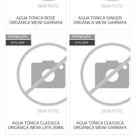
ÁGUA TÔNICA ROSÉ
ÁGUA TÔNICA GINGER
ORGÂNICA WEWI GARRAFA
ORGÂNICA WEWI GARRAFA
255ML
255ML
Varejo:
R$
4.050,70
Varejo:
R$
4.050,70
37% OFF
37% OFF
Atacado:
R$
2.550,90
(Apenas
Atacado:
R$
2.550,90
(Apenas
Revendedor)
Revendedor)
Cat:
GARRAFA
Cat:
GARRAFA
10
x
de
R$ 255,09
10
x
de
R$ 255,09
COMPRAR
COMPRAR
ÁGUA TÔNICA CLÁSSICA
ÁGUA TÔNICA CLÁSSICA
ORGÂNICA WEWI LATA 269ML
ORGÂNICA WEWI GARRAFA
255ML