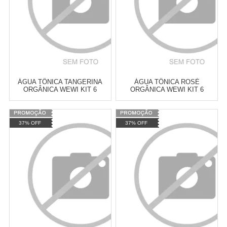
ÁGUA TÔNICA TANGERINA
ÁGUA TÔNICA ROSÉ
ORGÂNICA WEWI KIT 6
ORGÂNICA WEWI KIT 6
GARRAFAS 255ML
GARRAFAS 255ML
Varejo:
R$
4.050,70
Varejo:
R$
4.050,70
37% OFF
37% OFF
Atacado:
R$
2.550,90
(Apenas
Atacado:
R$
2.550,90
(Apenas
Revendedor)
Revendedor)
Cat:
GARRAFA
Cat:
GARRAFA
10
x
de
R$ 255,09
10
x
de
R$ 255,09
COMPRAR
COMPRAR