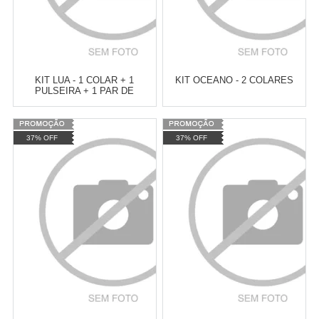
KIT LUA - 1 COLAR + 1
KIT OCEANO - 2 COLARES
PULSEIRA + 1 PAR DE
BRINCOS
Varejo:
R$
4.050,70
Varejo:
R$
4.050,70
37% OFF
37% OFF
Atacado:
R$
2.550,90
(Apenas
Atacado:
R$
2.550,90
(Apenas
Revendedor)
Revendedor)
Cat:
ACHADOS
Cat:
ACHADOS
10
x
de
R$ 255,09
10
x
de
R$ 255,09
COMPRAR
COMPRAR