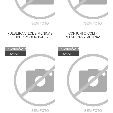
PULSEIRA VILÕES MENINAS
CONJUNTO COM 4
SUPER PODEROSAS -
PULSEIRAS - MENINAS
ESCOLHA A SUA!
SUPER PODEROSAS +
MACACO LOUCO
Varejo:
R$
4.050,70
Varejo:
R$
4.050,70
37% OFF
37% OFF
Atacado:
R$
2.550,90
(Apenas
Atacado:
R$
2.550,90
(Apenas
Revendedor)
Revendedor)
Cat:
PULSEIRAS
Cat:
PULSEIRAS
10
x
de
R$ 255,09
10
x
de
R$ 255,09
COMPRAR
COMPRAR