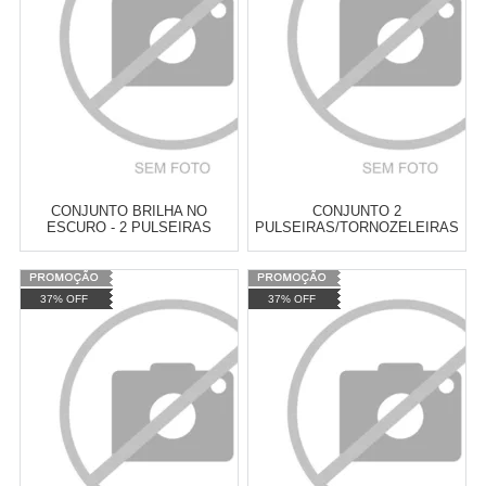
COMPRAR
COMPRAR
CONJUNTO BRILHA NO
CONJUNTO 2
ESCURO - 2 PULSEIRAS
PULSEIRAS/TORNOZELEIRAS
YIN YANG
Varejo:
R$
4.050,70
Varejo:
R$
4.050,70
37% OFF
37% OFF
Atacado:
R$
2.550,90
(Apenas
Atacado:
R$
2.550,90
(Apenas
Revendedor)
Revendedor)
Cat:
PULSEIRAS
Cat:
PULSEIRAS
10
x
de
R$ 255,09
10
x
de
R$ 255,09
COMPRAR
COMPRAR