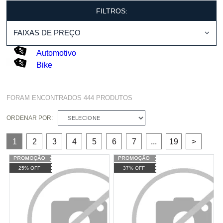
FILTROS:
FAIXAS DE PREÇO
Automotivo
Bike
FORAM ENCONTRADOS
444
PRODUTOS
ORDENAR POR:
SELECIONE
1
2
3
4
5
6
7
...
19
>
25% OFF
37% OFF