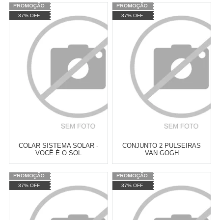
Varejo:
R$
4.050,70
Varejo:
R$
4.050,70
37% OFF
37% OFF
Atacado:
R$
2.550,90
(Apenas
Atacado:
R$
2.550,90
(Apenas
Revendedor)
Revendedor)
Cat:
PULSEIRAS
Cat:
PULSEIRAS
10
x
de
R$ 255,09
10
x
de
R$ 255,09
COMPRAR
COMPRAR
COLAR SISTEMA SOLAR -
CONJUNTO 2 PULSEIRAS
VOCÊ É O SOL
VAN GOGH
Varejo:
R$
4.050,70
Varejo:
R$
4.050,70
37% OFF
37% OFF
Atacado:
R$
2.550,90
(Apenas
Atacado:
R$
2.550,90
(Apenas
Revendedor)
Revendedor)
Cat:
PULSEIRAS
Cat:
PULSEIRAS
10
x
de
R$ 255,09
10
x
de
R$ 255,09