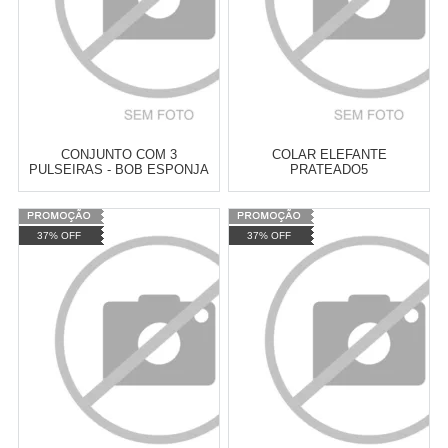
CONJUNTO COM 3
COLAR ELEFANTE
PULSEIRAS - BOB ESPONJA
PRATEADO5
Varejo:
R$
386,00
Varejo:
R$
4.050,70
37% OFF
37% OFF
Atacado:
R$
287,00
(Apenas
Atacado:
R$
2.550,90
(Apenas
Revendedor)
Revendedor)
Cat:
PULSEIRAS
Cat:
PULSEIRAS
6
x
de
R$ 47,83
10
x
de
R$ 255,09
COMPRAR
COMPRAR