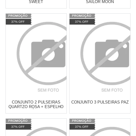
SWEET
SAILOR MOON
Varejo:
R$
4.050,70
Varejo:
R$
4.050,70
37% OFF
37% OFF
Atacado:
R$
2.550,90
(Apenas
Atacado:
R$
2.550,90
(Apenas
Revendedor)
Revendedor)
Cat:
PULSEIRAS
Cat:
PULSEIRAS
10
x
de
R$ 255,09
10
x
de
R$ 255,09
COMPRAR
COMPRAR
CONJUNTO 2 PULSEIRAS
CONJUNTO 3 PULSEIRAS PAZ
QUARTZO ROSA + ESPELHO
VÊNUS
Varejo:
R$
4.050,70
Varejo:
R$
4.050,70
37% OFF
37% OFF
Atacado:
R$
2.550,90
(Apenas
Atacado:
R$
2.550,90
(Apenas