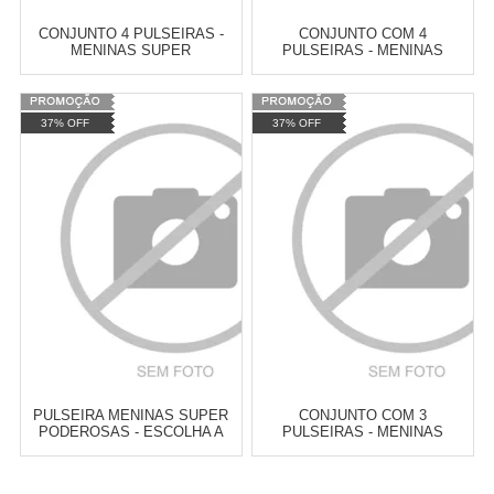
CONJUNTO 4 PULSEIRAS -
CONJUNTO COM 4
MENINAS SUPER
PULSEIRAS - MENINAS
PODEROSAS - BRILHA NO
SUPER PODEROSAS
ESCURO
Varejo:
R$
4.050,70
Varejo:
R$
4.050,70
37% OFF
37% OFF
Atacado:
R$
2.550,90
(Apenas
Atacado:
R$
2.550,90
(Apenas
Revendedor)
Revendedor)
Cat:
PULSEIRAS
Cat:
PULSEIRAS
10
x
de
R$ 255,09
10
x
de
R$ 255,09
COMPRAR
COMPRAR
PULSEIRA MENINAS SUPER
CONJUNTO COM 3
PODEROSAS - ESCOLHA A
PULSEIRAS - MENINAS
SUA!
SUPER PODEROSAS