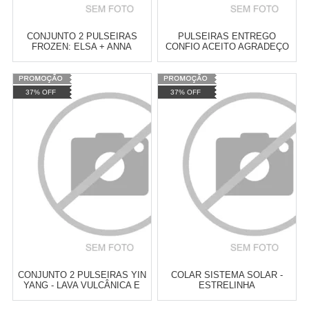
CONJUNTO 2 PULSEIRAS
PULSEIRAS ENTREGO
FROZEN: ELSA + ANNA
CONFIO ACEITO AGRADEÇO
Varejo:
R$
4.050,70
Varejo:
R$
4.050,70
37% OFF
37% OFF
Atacado:
R$
2.550,90
(Apenas
Atacado:
R$
2.550,90
(Apenas
Revendedor)
Revendedor)
Cat:
PULSEIRAS
Cat:
PULSEIRAS
10
x
de
R$ 255,09
10
x
de
R$ 255,09
COMPRAR
COMPRAR
CONJUNTO 2 PULSEIRAS YIN
COLAR SISTEMA SOLAR -
YANG - LAVA VULCÂNICA E
ESTRELINHA
HOWLITA