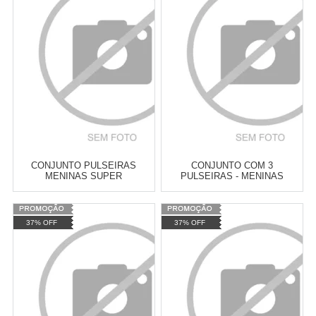
Revendedor)
Revendedor)
Cat:
PULSEIRAS
Cat:
PULSEIRAS
10
x
de
R$ 255,09
10
x
de
R$ 255,09
COMPRAR
COMPRAR
CONJUNTO PULSEIRAS
CONJUNTO COM 3
MENINAS SUPER
PULSEIRAS - MENINAS
PODEROSAS - BRILHO NO
SUPER PODEROSAS -
ESCURO
ESCOLHA A SUA!
Varejo:
R$
4.050,70
Varejo:
R$
4.050,70
37% OFF
37% OFF
Atacado:
R$
2.550,90
(Apenas
Atacado:
R$
2.550,90
(Apenas
Revendedor)
Revendedor)
Cat:
PULSEIRAS
Cat:
PULSEIRAS
10
x
de
R$ 255,09
10
x
de
R$ 255,09
COMPRAR
COMPRAR