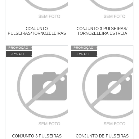
CONJUNTO
CONJUNTO 3 PULSEIRAS/
PULSEIRAS/TORNOZELEIRAS
TORNOZELEIRA ESTRÉIA
TOGETHER FOREVER -
ASTROS
Varejo:
R$
4.050,70
Varejo:
R$
4.050,70
37% OFF
37% OFF
Atacado:
R$
2.550,90
(Apenas
Atacado:
R$
2.550,90
(Apenas
Revendedor)
Revendedor)
Cat:
PULSEIRAS
Cat:
PULSEIRAS
10
x
de
R$ 255,09
10
x
de
R$ 255,09
COMPRAR
COMPRAR
CONJUNTO 3 PULSEIRAS
CONJUNTO DE PULSEIRAS