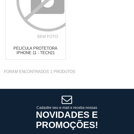
PELÍCULA PROTETORA
IPHONE 11 - TECH21
Varejo:
R$
4.050,70
FORAM ENCONTRADOS
1
PRODUTOS
Atacado:
R$
2.550,90
(Apenas
Revendedor)
Cat:
IPHONE 11
10
x
de
R$ 255,09
COMPRAR
Cadastre seu e-mail e receba nossas
NOVIDADES E
PROMOÇÕES!