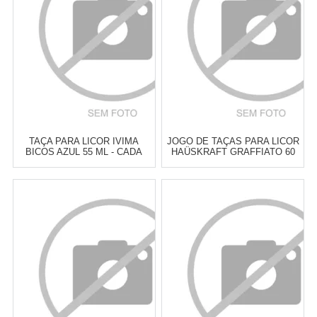
COMPRAR
COMPRAR
TAÇA PARA LICOR IVIMA
JOGO DE TAÇAS PARA LICOR
BICOS AZUL 55 ML - CADA
HAÜSKRAFT GRAFFIATO 60
ML - 6 PEÇAS
Atacado:
R$
15,00
(Apenas
Atacado:
R$
45,00
(Apenas
Revendedor)
Revendedor)
3
x
de
R$ 5,00
6
x
de
R$ 7,50
Cat:
TAÇAS & COPOS PARA
Cat:
TAÇAS & COPOS PARA
LICOR
LICOR
COMPRAR
COMPRAR