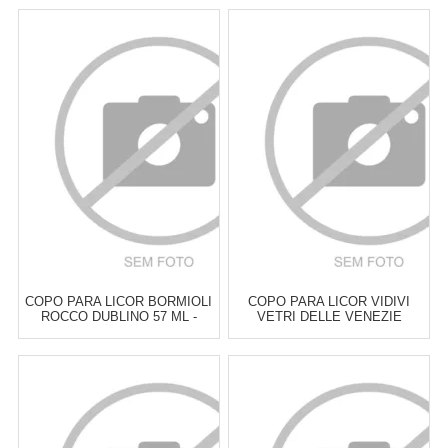
COPO PARA LICOR BORMIOLI
COPO PARA LICOR VIDIVI
ROCCO DUBLINO 57 ML -
VETRI DELLE VENEZIE
CADA
CONCERTO 80 ML - CADA
Atacado:
R$
12,00
(Apenas
Atacado:
R$
12,00
(Apenas
Revendedor)
Revendedor)
2
x
de
R$ 6,00
2
x
de
R$ 6,00
Cat:
TAÇAS & COPOS PARA
Cat:
TAÇAS & COPOS PARA
LICOR
LICOR