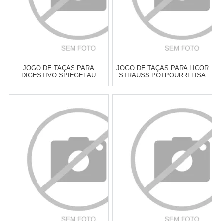
JOGO DE TAÇAS PARA
JOGO DE TAÇAS PARA LICOR
DIGESTIVO SPIEGELAU
STRAUSS POTPOURRI LISA
SPECIAL GLASSES 135 ML - 4
55 ML - 6 PEÇAS
PEÇAS
Atacado:
R$
299,00
(Apenas
Atacado:
R$
319,00
(Apenas
Revendedor)
Revendedor)
6
x
de
R$ 49,83
6
x
de
R$ 53,17
Cat:
TAÇAS & COPOS PARA
Cat:
TAÇAS & COPOS PARA
LICOR
LICOR
COMPRAR
COMPRAR