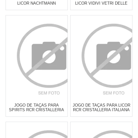
LICOR NACHTMANN
LICOR VIDIVI VETRI DELLE
NOBLESSE 55 ML - 4 PEÇAS
VENEZIE ACCADEMIA 80 ML -
6 PEÇAS
Atacado:
R$
189,00
(Apenas
Atacado:
R$
199,00
(Apenas
Revendedor)
Revendedor)
6
x
de
R$ 31,50
6
x
de
R$ 33,17
Cat:
TAÇAS & COPOS PARA
Cat:
TAÇAS & COPOS PARA
LICOR
LICOR
COMPRAR
COMPRAR
JOGO DE TAÇAS PARA
JOGO DE TAÇAS PARA LICOR
SPIRITS RCR CRISTALLERIA
RCR CRISTALLERIA ITALIANA
ITALIANA ALKEMIST 532 ML -
ARIA 100 ML - 6 PEÇAS
6 PEÇAS
Atacado:
R$
269,00
(Apenas
Atacado:
R$
269,00
(Apenas
Revendedor)
Revendedor)