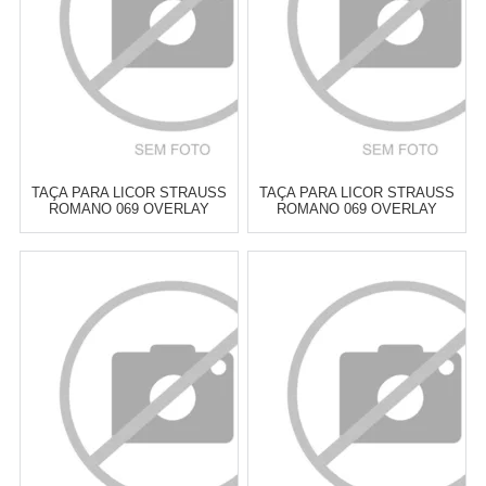
COMPRAR
COMPRAR
TAÇA PARA LICOR STRAUSS
TAÇA PARA LICOR STRAUSS
ROMANO 069 OVERLAY
ROMANO 069 OVERLAY
PRETO 60 ML - CADA
VERDE CLARO 60 ML - CADA
Atacado:
R$
379,00
(Apenas
Atacado:
R$
379,00
(Apenas
Revendedor)
Revendedor)
6
x
de
R$ 63,17
6
x
de
R$ 63,17
Cat:
TAÇAS & COPOS PARA
Cat:
TAÇAS & COPOS PARA
LICOR
LICOR
COMPRAR
COMPRAR