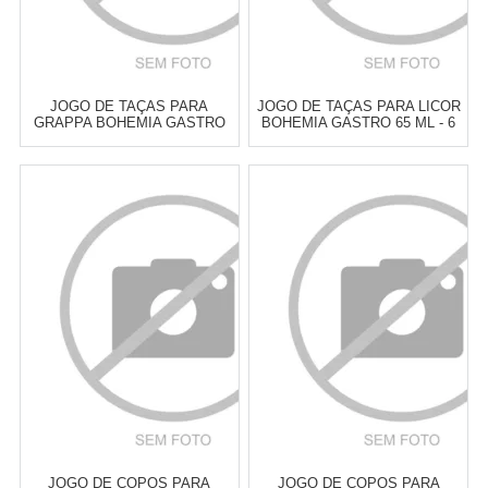
JOGO DE TAÇAS PARA
JOGO DE TAÇAS PARA LICOR
GRAPPA BOHEMIA GASTRO
BOHEMIA GASTRO 65 ML - 6
85 ML - 6 PEÇAS
PEÇAS
Atacado:
R$
139,00
(Apenas
Atacado:
R$
169,00
(Apenas
Revendedor)
Revendedor)
6
x
de
R$ 23,17
6
x
de
R$ 28,17
Cat:
TAÇAS & COPOS PARA
Cat:
TAÇAS & COPOS PARA
LICOR
LICOR
COMPRAR
COMPRAR
JOGO DE COPOS PARA
JOGO DE COPOS PARA