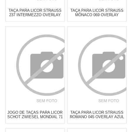
TAÇA PARA LICOR STRAUSS
TAÇA PARA LICOR STRAUSS
237 INTERMEZZO OVERLAY
MÔNACO 069 OVERLAY
AMETISTA 110 ML - CADA
VERDE CLARO 80 ML - CADA
Atacado:
R$
339,00
(Apenas
Atacado:
R$
339,00
(Apenas
Revendedor)
Revendedor)
6
x
de
R$ 56,50
6
x
de
R$ 56,50
Cat:
TAÇAS & COPOS PARA
Cat:
TAÇAS & COPOS PARA
LICOR
LICOR
COMPRAR
COMPRAR
JOGO DE TAÇAS PARA LICOR
TAÇA PARA LICOR STRAUSS
SCHOT ZWIESEL MONDIAL 71
ROMANO 045 OVERLAY AZUL
ML - 6 PEÇAS
CLARO 60 ML - CADA