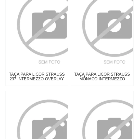
6
x
de
R$ 44,83
6
x
de
R$ 44,83
Cat:
TAÇAS & COPOS PARA
Cat:
TAÇAS & COPOS PARA
LICOR
LICOR
COMPRAR
COMPRAR
TAÇA PARA LICOR STRAUSS
TAÇA PARA LICOR STRAUSS
237 INTERMEZZO OVERLAY
MÔNACO INTERMEZZO
VERDE ESCURO 110 ML -
OVERLAY AZUL CLARO 80 ML
CADA
- CADA
Atacado:
R$
299,00
(Apenas
Atacado:
R$
299,00
(Apenas
Revendedor)
Revendedor)
6
x
de
R$ 49,83
6
x
de
R$ 49,83
Cat:
TAÇAS & COPOS PARA
Cat:
TAÇAS & COPOS PARA
LICOR
LICOR
COMPRAR
COMPRAR