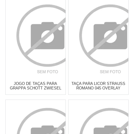
Atacado:
R$
339,00
(Apenas
Atacado:
R$
360,00
(Apenas
Revendedor)
Revendedor)
6
x
de
R$ 56,50
6
x
de
R$ 60,00
Cat:
TAÇAS & COPOS PARA
Cat:
TAÇAS & COPOS PARA
LICOR
LICOR
COMPRAR
COMPRAR
JOGO DE TAÇAS PARA
TAÇA PARA LICOR STRAUSS
GRAPPA SCHOTT ZWIESEL
ROMANO 045 OVERLAY
BAR SPECIAL 113 ML - 6
VERDE CLARO 60 ML - CADA
PEÇAS
Atacado:
R$
369,00
(Apenas
Atacado:
R$
369,00
(Apenas
Revendedor)
Revendedor)
6
x
de
R$ 61,50
6
x
de
R$ 61,50
Cat:
TAÇAS & COPOS PARA
Cat:
TAÇAS & COPOS PARA
LICOR
LICOR