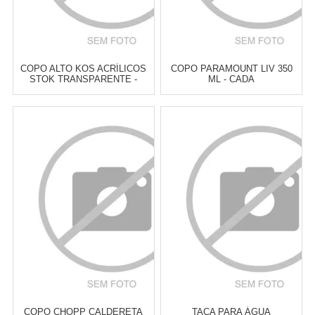
COPO ALTO KOS ACRÍLICOS
COPO PARAMOUNT LIV 350
STOK TRANSPARENTE -
ML - CADA
CADA
Atacado:
R$
10,00
(Apenas
Atacado:
R$
10,00
(Apenas
Revendedor)
Revendedor)
2
x
de
R$ 5,00
2
x
de
R$ 5,00
Cat:
COPOS ALTOS & LONG
Cat:
COPOS BAIXOS & PARA
DRINK
WHISKY
COMPRAR
COMPRAR
COPO CHOPP CALDERETA
TAÇA PARA ÁGUA