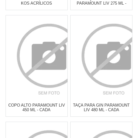
KOS ACRÍLICOS
PARAMOUNT LIV 275 ML -
TRANSPARENTE 320 ML -
CADA
CADA
Atacado:
R$
12,00
(Apenas
Atacado:
R$
12,50
(Apenas
Revendedor)
Revendedor)
2
x
de
R$ 6,00
2
x
de
R$ 6,25
Cat:
CERVEJA
Cat:
TAÇAS & COPOS DE
ACRÍLICO
COMPRAR
COMPRAR
COPO ALTO PARAMOUNT LIV
TAÇA PARA GIN PARAMOUNT
450 ML - CADA
LIV 480 ML - CADA
Atacado:
R$
12,50
(Apenas
Atacado:
R$
13,90
(Apenas
Revendedor)
Revendedor)