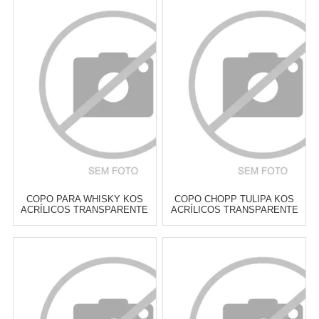
Atacado:
R$
17,90
(Apenas
Atacado:
R$
18,00
(Apenas
Revendedor)
Revendedor)
3
x
de
R$ 5,97
3
x
de
R$ 6,00
Cat:
COPOS ALTOS & LONG
Cat:
COPOS ALTOS & LONG
DRINK
DRINK
COMPRAR
COMPRAR
COPO PARA WHISKY KOS
COPO CHOPP TULIPA KOS
ACRÍLICOS TRANSPARENTE
ACRÍLICOS TRANSPARENTE
320 ML - CADA
300 ML - CADA
Atacado:
R$
18,00
(Apenas
Atacado:
R$
18,90
(Apenas
Revendedor)
Revendedor)
3
x
de
R$ 6,00
3
x
de
R$ 6,30
Cat:
COPOS BAIXOS & PARA
Cat:
CERVEJA
WHISKY