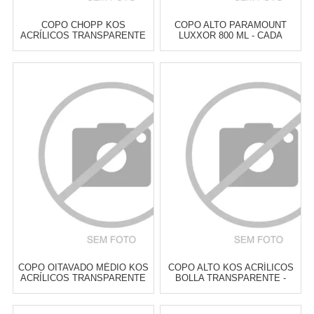
COPO CHOPP KOS
COPO ALTO PARAMOUNT
ACRÍLICOS TRANSPARENTE
LUXXOR 800 ML - CADA
460 ML - CADA
Atacado:
R$
16,00
(Apenas
Atacado:
R$
17,00
(Apenas
Revendedor)
Revendedor)
3
x
de
R$ 5,33
3
x
de
R$ 5,67
Cat:
CERVEJA
Cat:
COPOS ALTOS & LONG
DRINK
COMPRAR
COMPRAR
COPO OITAVADO MÉDIO KOS
COPO ALTO KOS ACRÍLICOS
ACRÍLICOS TRANSPARENTE
BOLLA TRANSPARENTE -
390 ML - CADA
CADA