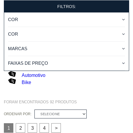
FILTROS:
COR
COR
MARCAS
FAIXAS DE PREÇO
Automotivo
Bike
FORAM ENCONTRADOS
92
PRODUTOS
ORDENAR POR:
SELECIONE
1
2
3
4
>