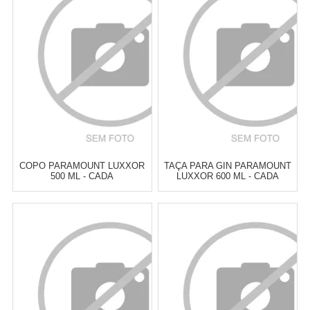
2
x
de
R$ 6,25
2
x
de
R$ 6,95
Cat:
COPOS ALTOS & LONG
Cat:
GIN
DRINK
COMPRAR
COMPRAR
COPO PARAMOUNT LUXXOR
TAÇA PARA GIN PARAMOUNT
500 ML - CADA
LUXXOR 600 ML - CADA
Atacado:
R$
13,90
(Apenas
Atacado:
R$
14,00
(Apenas
Revendedor)
Revendedor)
2
x
de
R$ 6,95
2
x
de
R$ 7,00
Cat:
COPOS BAIXOS & PARA
Cat:
GIN
WHISKY
COMPRAR
COMPRAR