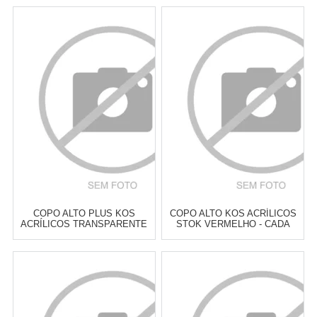
COPO ALTO PLUS KOS
COPO ALTO KOS ACRÍLICOS
ACRÍLICOS TRANSPARENTE
STOK VERMELHO - CADA
430 ML - CADA
Atacado:
R$
8,00
(Apenas
Atacado:
R$
10,00
(Apenas
Revendedor)
Revendedor)
2
x
de
R$ 5,00
Cat:
COPOS ALTOS & LONG
Cat:
COPOS ALTOS & LONG
DRINK
DRINK