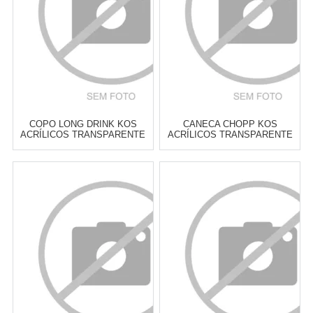
COMPRAR
COMPRAR
COPO LONG DRINK KOS
CANECA CHOPP KOS
ACRÍLICOS TRANSPARENTE
ACRÍLICOS TRANSPARENTE
360 ML - CADA
580 ML - CADA
Atacado:
R$
18,90
(Apenas
Atacado:
R$
19,90
(Apenas
Revendedor)
Revendedor)
3
x
de
R$ 6,30
3
x
de
R$ 6,63
Cat:
COPOS ALTOS & LONG
Cat:
CERVEJA
DRINK
COMPRAR
COMPRAR