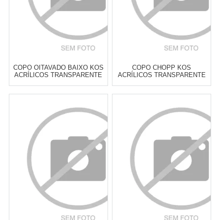
COPO OITAVADO BAIXO KOS
COPO CHOPP KOS
ACRÍLICOS TRANSPARENTE
ACRÍLICOS TRANSPARENTE
300 ML - CADA
300 ML - CADA
Atacado:
R$
15,90
(Apenas
Atacado:
R$
15,90
(Apenas
Revendedor)
Revendedor)
3
x
de
R$ 5,30
3
x
de
R$ 5,30
Cat:
COPOS BAIXOS & PARA
Cat:
CERVEJA
WHISKY
COMPRAR
COMPRAR