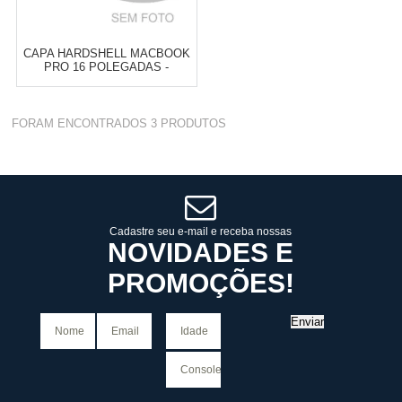
CAPA HARDSHELL MACBOOK
PRO 16 POLEGADAS -
INCASE
Varejo:
R$
4.050,70
FORAM ENCONTRADOS
3
PRODUTOS
Atacado:
R$
2.550,90
(Apenas
Revendedor)
Cat:
CAPA
10
x
de
R$ 255,09
COMPRAR
Cadastre seu e-mail e receba nossas
NOVIDADES E
PROMOÇÕES!
Enviar