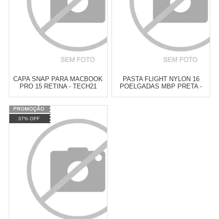
CAPA SNAP PARA MACBOOK
PASTA FLIGHT NYLON 16
PRO 15 RETINA - TECH21
POELGADAS MBP PRETA -
INCASE
Varejo:
R$
4.050,70
Varejo:
R$
4.050,70
37% OFF
Atacado:
R$
2.550,90
(Apenas
Atacado:
R$
2.550,90
(Apenas
Revendedor)
Revendedor)
Cat:
CAPA
Cat:
CAPA
10
x
de
R$ 255,09
10
x
de
R$ 255,09
COMPRAR
COMPRAR