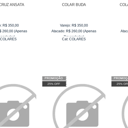
CRUZ ANSATA
COLAR BUDA
COL
o:
R$
350,00
Varejo:
R$
350,00
$
260,00
(Apenas
Atacado:
R$
260,00
(Apenas
Atac
vendedor)
Revendedor)
:
COLARES
Cat:
COLARES
e
R$ 43,33
6
x
de
R$ 43,33
25% OFF
25% OF