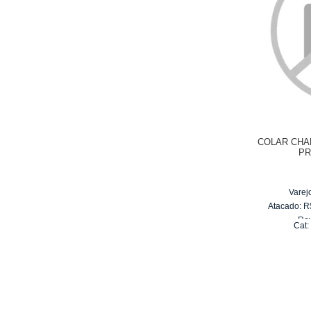
COLAR CHA
PR
Varej
Atacado:
R
Re
Cat
6
x
d