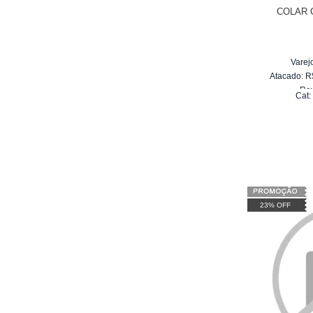
COLAR 
Varej
Atacado:
R
Re
Cat
6
x
d
23% OFF