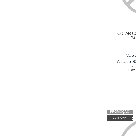
COLAR C
PA
Varej
Atacado:
R
Re
Cat
6
x
d
25% OFF