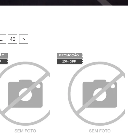
...
40
>
F
25% OFF