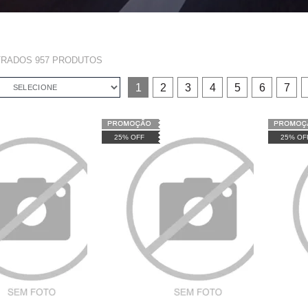
TRADOS
957
PRODUTOS
1
2
3
4
5
6
7
SELECIONE
25% OFF
25% OF