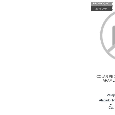
23% OFF
COLAR PE
ARAME
Varej
Atacado:
R
Re
Cat
6
x
d