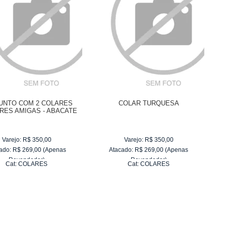
UNTO COM 2 COLARES
COLAR TURQUESA
RES AMIGAS - ABACATE
Varejo:
R$
350,00
Varejo:
R$
350,00
ado:
R$
269,00
(Apenas
Atacado:
R$
269,00
(Apenas
Revendedor)
Revendedor)
Cat:
COLARES
Cat:
COLARES
6
x
de
R$ 44,83
6
x
de
R$ 44,83