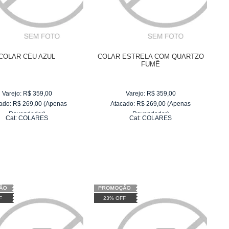
COLAR CÉU AZUL
COLAR ESTRELA COM QUARTZO
FUMÊ
Varejo:
R$
359,00
Varejo:
R$
359,00
ado:
R$
269,00
(Apenas
Atacado:
R$
269,00
(Apenas
Revendedor)
Revendedor)
Cat:
COLARES
Cat:
COLARES
6
x
de
R$ 44,83
6
x
de
R$ 44,83
F
23% OFF