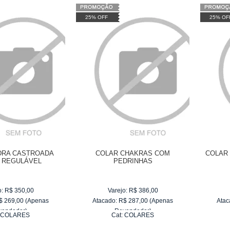
25% OFF
25% OF
DRA CASTROADA
COLAR CHAKRAS COM
COLAR
 REGULÁVEL
PEDRINHAS
o:
R$
350,00
Varejo:
R$
386,00
$
269,00
(Apenas
Atacado:
R$
287,00
(Apenas
Atac
vendedor)
Revendedor)
:
COLARES
Cat:
COLARES
e
R$ 44,83
6
x
de
R$ 47,83