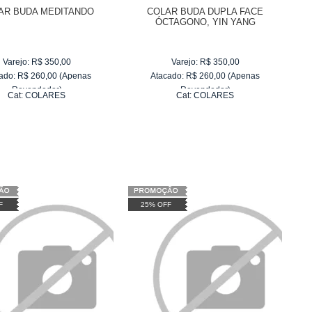
AR BUDA MEDITANDO
COLAR BUDA DUPLA FACE
ÓCTAGONO, YIN YANG
Varejo:
R$
350,00
Varejo:
R$
350,00
ado:
R$
260,00
(Apenas
Atacado:
R$
260,00
(Apenas
Revendedor)
Revendedor)
Cat:
COLARES
Cat:
COLARES
6
x
de
R$ 43,33
6
x
de
R$ 43,33
F
25% OFF