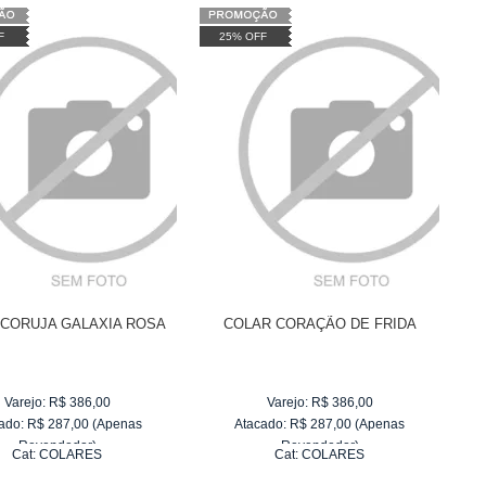
F
25% OFF
 CORUJA GALAXIA ROSA
COLAR CORAÇÃO DE FRIDA
Varejo:
R$
386,00
Varejo:
R$
386,00
ado:
R$
287,00
(Apenas
Atacado:
R$
287,00
(Apenas
Revendedor)
Revendedor)
Cat:
COLARES
Cat:
COLARES
6
x
de
R$ 47,83
6
x
de
R$ 47,83