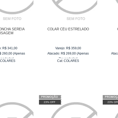
ONCHA SEREIA
COLAR CÉU ESTRELADO
ISAGEM
o:
R$
341,00
Varejo:
R$
359,00
$
260,00
(Apenas
Atacado:
R$
269,00
(Apenas
Atac
vendedor)
Revendedor)
:
COLARES
Cat:
COLARES
e
R$ 43,33
6
x
de
R$ 44,83
23% OFF
23% OF