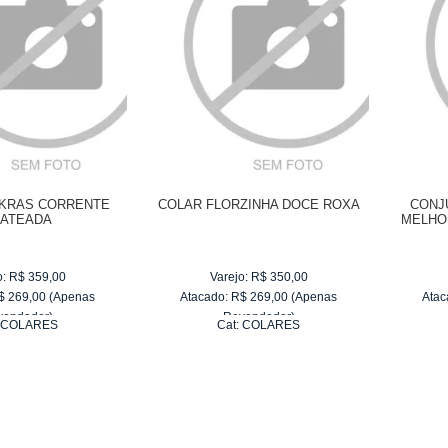
KRAS CORRENTE
COLAR FLORZINHA DOCE ROXA
CONJ
ATEADA
MELHO
o:
R$
359,00
Varejo:
R$
350,00
$
269,00
(Apenas
Atacado:
R$
269,00
(Apenas
Atac
vendedor)
Revendedor)
:
COLARES
Cat:
COLARES
e
R$ 44,83
6
x
de
R$ 44,83