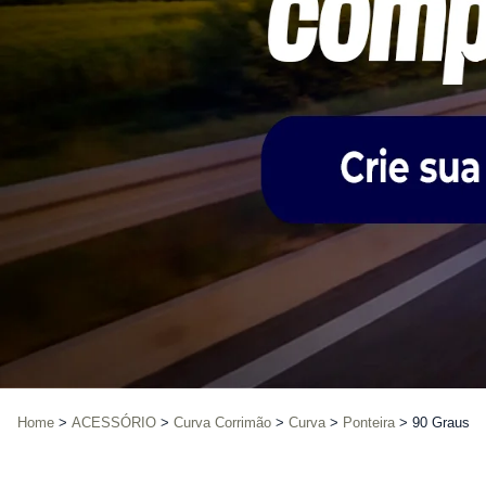
Home
ACESSÓRIO
Curva Corrimão
Curva
Ponteira
90 Graus