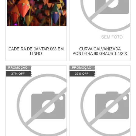
CADEIRA DE JANTAR 068 EM
CURVA GALVANIZADA
LINHO
PONTEIRA 90 GRAUS 1.1/2 X
2.0
Varejo:
R$
4.050,70
Varejo:
R$
4.050,70
37% OFF
37% OFF
Atacado:
R$
2.550,90
(Apenas
Atacado:
R$
2.550,90
(Apenas
Revendedor)
Revendedor)
Cat:
90 GRAUS
Cat:
90 GRAUS
10
x
de
R$ 255,09
10
x
de
R$ 255,09
COMPRAR
COMPRAR