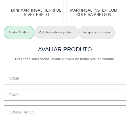
MINI MARTINGAL HENRI DE
MARTINGAL INSTEP COM
CO
RIVEL PRETO
COLEIRA PRETO G
Varejo:
R$
4.050,70
Varejo:
R$
4.050,70
Avaliar Produto
Opiniões sobre o produto
Indique à um amigo
Atacado:
R$
2.550,90
(Apenas
Atacado:
R$
2.550,90
(Apenas
A
Revendedor)
Revendedor)
Cat:
CABEÇADAS E RÉDEAS E
Cat:
CABEÇADAS E RÉDEAS E
AVALIAR PRODUTO
10
x
de
R$ 255,09
10
x
de
R$ 255,09
PEITORAIS
PEITORAIS
Preencha seus dados, avalie e clique no botão Avaliar Produto.
COMPRAR
COMPRAR