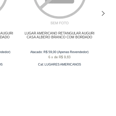
 AUGURI
LUGAR AMERICANO RETANGULAR AUGURI
LUGAR 
RDADO
CASA ALBERO BRANCO COM BORDADO
CASA
VERDE 35 X 50 CM - CADA
ndedor)
Atacado:
R$
59,00
(Apenas Revendedor)
Atac
6
x
de
R$ 9,83
OS
Cat:
LUGARES AMERICANOS