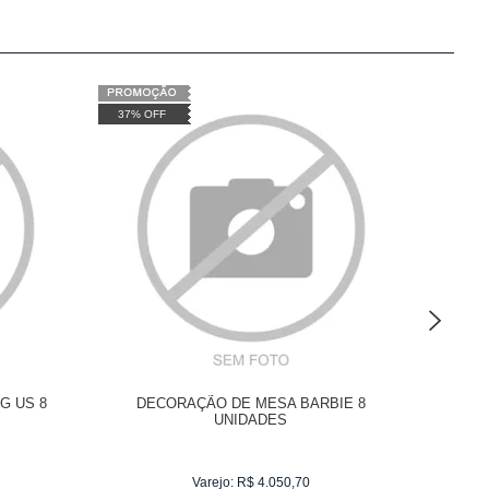
37% OFF
37% OF
G US 8
DECORAÇÃO DE MESA BARBIE 8
DE
UNIDADES
Varejo:
R$
4.050,70