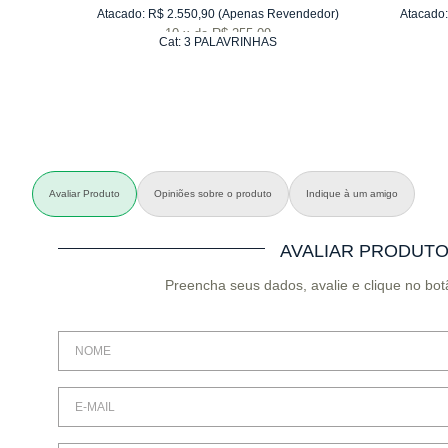
Atacado:
R$
2.550,90
(Apenas Revendedor)
Atacado:
10
x
de
R$ 255,09
Cat:
3 PALAVRINHAS
Avaliar Produto
Opiniões sobre o produto
Indique à um amigo
AVALIAR PRODUT
Preencha seus dados, avalie e clique no bot