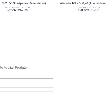
R$
2.550,90
(Apenas Revendedor)
Atacado:
R$
2.550,90
(Apenas Rev
10
x
de
R$ 255,09
10
x
de
R$ 255,09
Cat:
AMONG US
Cat:
AMONG US
O
ão Avaliar Produto.