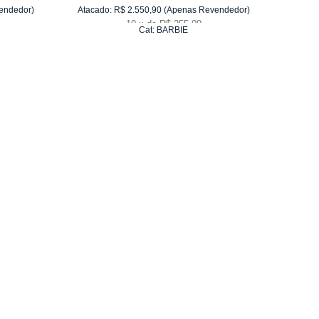
endedor)
Atacado:
R$
2.550,90
(Apenas Revendedor)
Atacad
10
x
de
R$ 255,09
Cat:
BARBIE