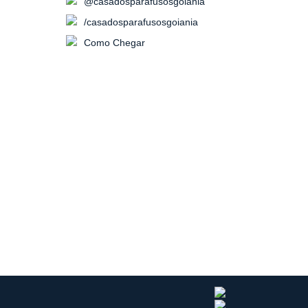
@casadosparafusosgoiania
/casadosparafusosgoiania
Como Chegar