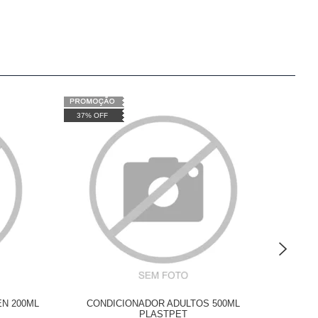
37% OFF
37% OF
EN 200ML
CONDICIONADOR ADULTOS 500ML
COND
PLASTPET