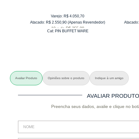
Varejo:
R$
4.050,70
Atacado:
R$
2.550,90
(Apenas Revendedor)
Atacado:
10
x
de
R$ 255,09
Cat:
PIN BUFFET WARE
Avaliar Produto
Opiniões sobre o produto
Indique à um amigo
AVALIAR PRODUT
Preencha seus dados, avalie e clique no bot