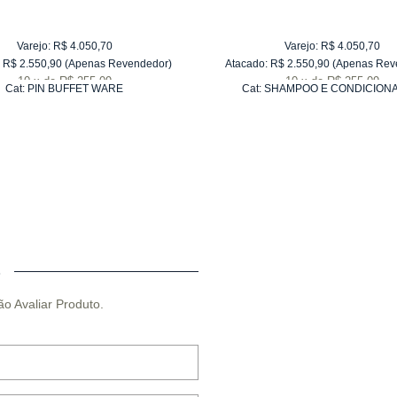
Varejo:
R$
4.050,70
Varejo:
R$
4.050,70
R$
2.550,90
(Apenas Revendedor)
Atacado:
R$
2.550,90
(Apenas Rev
10
x
de
R$ 255,09
10
x
de
R$ 255,09
Cat:
PIN BUFFET WARE
Cat:
SHAMPOO E CONDICION
O
ão Avaliar Produto.