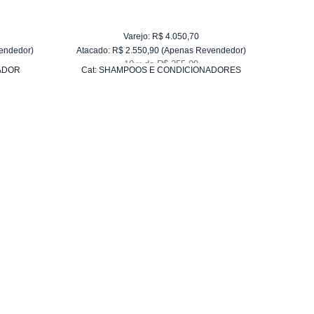
Varejo:
R$
4.050,70
endedor)
Atacado:
R$
2.550,90
(Apenas Revendedor)
Atacad
10
x
de
R$ 255,09
ADOR
Cat:
SHAMPOOS E CONDICIONADORES
Cat: