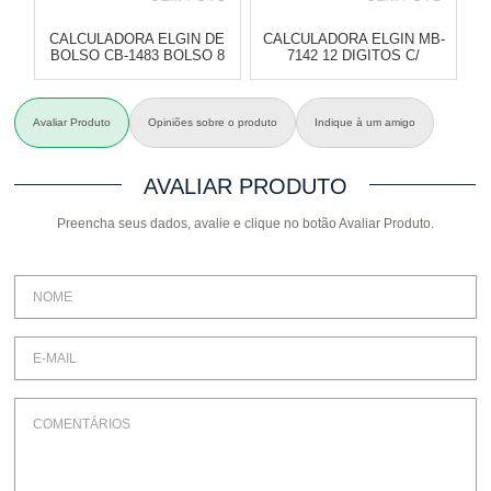
CALCULADORA ELGIN DE
CALCULADORA ELGIN MB-
C
BOLSO CB-1483 BOLSO 8
7142 12 DIGITOS C/
DIGITOS
BOBINA.
Varejo:
R$
4.050,70
Varejo:
R$
4.050,70
Avaliar Produto
Opiniões sobre o produto
Indique à um amigo
Atacado:
R$
2.550,90
(Apenas
Atacado:
R$
2.550,90
(Apenas
A
Revendedor)
Revendedor)
Cat:
CALCULADORA BOLSO
Cat:
CALCULADORA DE
Ca
AVALIAR PRODUTO
10
x
de
R$ 255,09
10
x
de
R$ 255,09
BOBINA
Preencha seus dados, avalie e clique no botão Avaliar Produto.
COMPRAR
COMPRAR