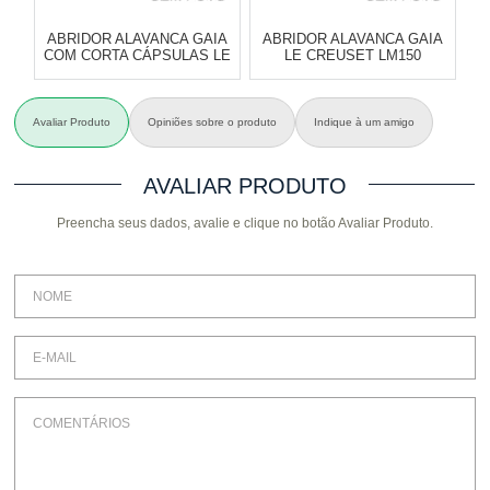
ABRIDOR ALAVANCA GAIA
ABRIDOR ALAVANCA GAIA
COM CORTA CÁPSULAS LE
LE CREUSET LM150
CREUSET LM150 CROMO
PURPLE SHINNY
SATIN
Atacado:
R$
1.179,00
(Apenas
Atacado:
R$
1.179,00
(Apenas
Avaliar Produto
Opiniões sobre o produto
Indique à um amigo
Revendedor)
Revendedor)
A
6
x
de
R$ 196,50
6
x
de
R$ 196,50
Cat:
ACESSÓRIOS DE VINHO
Cat:
ACESSÓRIOS DE VINHO
AVALIAR PRODUTO
Preencha seus dados, avalie e clique no botão Avaliar Produto.
COMPRAR
COMPRAR