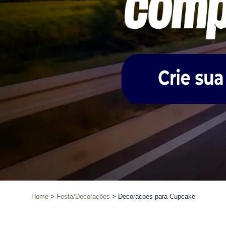
Home
Festa/Decorações
Decoracoes para Cupcake