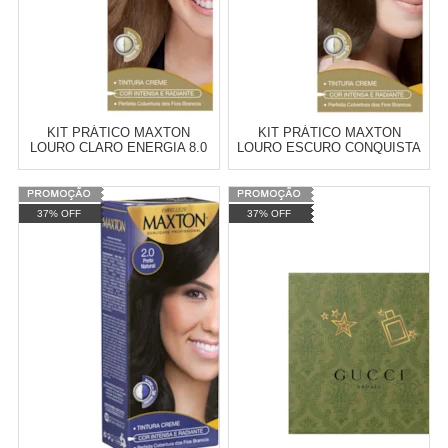
KIT PRÁTICO MAXTON
KIT PRÁTICO MAXTON
LOURO CLARO ENERGIA 8.0
LOURO ESCURO CONQUISTA
6.0
Varejo:
R$
4.050,70
Varejo:
R$
4.050,70
37% OFF
37% OFF
Atacado:
R$
2.550,90
(Apenas
Atacado:
R$
2.550,90
(Apenas
Revendedor)
Revendedor)
Cat:
CREME
Cat:
CREME
10
x
de
R$ 255,09
10
x
de
R$ 255,09
COMPRAR
COMPRAR