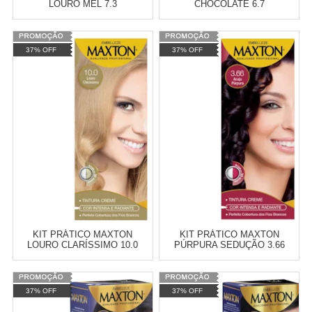
LOURO MEL 7.3
CHOCOLATE 6.7
Varejo:
R$
4.050,70
Varejo:
R$
4.050,70
37% OFF
37% OFF
Atacado:
R$
2.550,90
(Apenas
Atacado:
R$
2.550,90
(Apenas
Revendedor)
Revendedor)
Cat:
CREME
Cat:
CREME
10
x
de
R$ 255,09
10
x
de
R$ 255,09
COMPRAR
COMPRAR
KIT PRÁTICO MAXTON
KIT PRÁTICO MAXTON
LOURO CLARÍSSIMO 10.0
PÚRPURA SEDUÇÃO 3.66
Varejo:
R$
4.050,70
Varejo:
R$
4.050,70
37% OFF
37% OFF
Atacado:
R$
2.550,90
(Apenas
Atacado:
R$
2.550,90
(Apenas