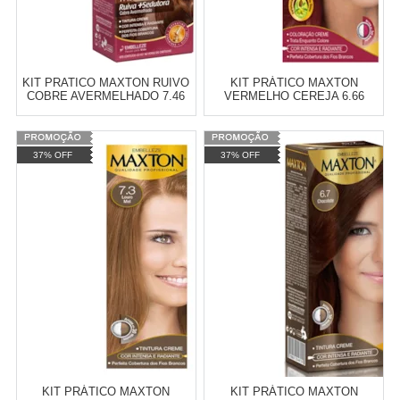
KIT PRATICO MAXTON RUIVO
KIT PRÁTICO MAXTON
COBRE AVERMELHADO 7.46
VERMELHO CEREJA 6.66
Varejo:
R$
4.050,70
Varejo:
R$
4.050,70
37% OFF
37% OFF
Atacado:
R$
2.550,90
(Apenas
Atacado:
R$
2.550,90
(Apenas
Revendedor)
Revendedor)
Cat:
TINTURA
Cat:
CREME
10
x
de
R$ 255,09
10
x
de
R$ 255,09
COMPRAR
COMPRAR
KIT PRÁTICO MAXTON
KIT PRÁTICO MAXTON