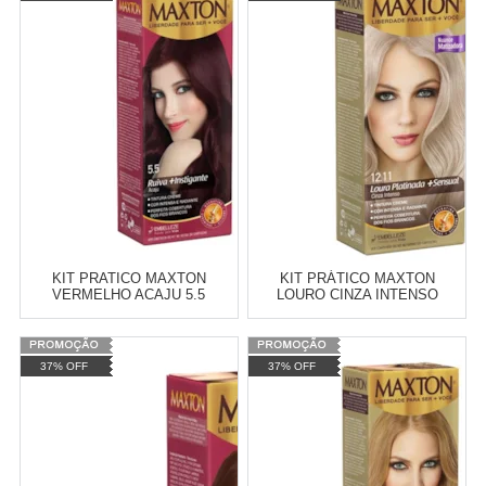
KIT PRATICO MAXTON
KIT PRÁTICO MAXTON
VERMELHO ACAJU 5.5
LOURO CINZA INTENSO
PLATINADA 12.11
Varejo:
R$
4.050,70
Varejo:
R$
4.050,70
37% OFF
37% OFF
Atacado:
R$
2.550,90
(Apenas
Atacado:
R$
2.550,90
(Apenas
Revendedor)
Revendedor)
Cat:
COSMÉTICOS
Cat:
CREME
10
x
de
R$ 255,09
10
x
de
R$ 255,09
COMPRAR
COMPRAR