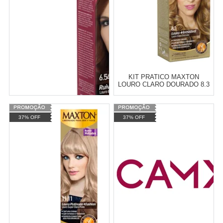
KIT PRATICO MAXTON
LOURO CLARO DOURADO 8.3
Varejo:
R$
4.050,70
37% OFF
37% OFF
Atacado:
R$
2.550,90
(Apenas
Revendedor)
Cat:
CREME
10
x
de
R$ 255,09
KIT PRATICO MAXTON
LOURO ESCURO ACAJU
COMPRAR
ACOBREADO 6.54
Varejo:
R$
4.050,70
Atacado:
R$
2.550,90
(Apenas
Revendedor)
Cat:
CREME
10
x
de
R$ 255,09