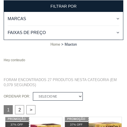
FILTRAR POR
MARCAS
FAIXAS DE PREÇO
Home
Maxton
Hey conteudo
FORAM ENCONTRADOS
27 PRODUTOS
NESTA CATEGORIA (EM
0,079 SEGUNDOS)
ORDENAR POR:
SELECIONE
1
2
>
37% OFF
37% OFF