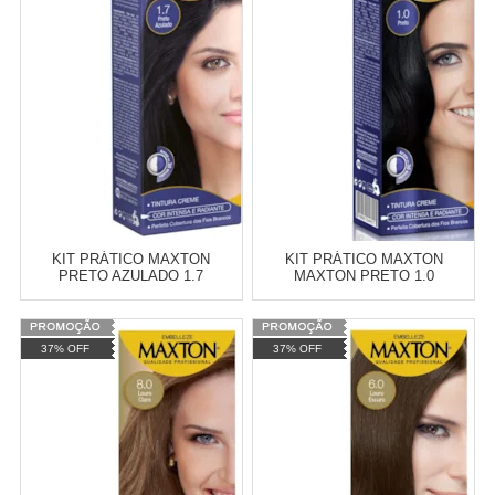
Revendedor)
Revendedor)
Cat:
CREME
Cat:
CREME
10
x
de
R$ 255,09
10
x
de
R$ 255,09
COMPRAR
COMPRAR
KIT PRÁTICO MAXTON
KIT PRÁTICO MAXTON
PRETO AZULADO 1.7
MAXTON PRETO 1.0
Varejo:
R$
4.050,70
Varejo:
R$
4.050,70
37% OFF
37% OFF
Atacado:
R$
2.550,90
(Apenas
Atacado:
R$
2.550,90
(Apenas
Revendedor)
Revendedor)
Cat:
CREME
Cat:
CREME
10
x
de
R$ 255,09
10
x
de
R$ 255,09
COMPRAR
COMPRAR