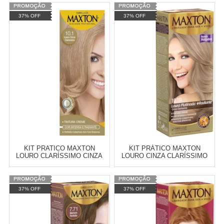
Varejo:
R$
4.050,70
Varejo:
R$
4.050,70
37% OFF
37% OFF
Atacado:
R$
2.550,90
(Apenas
Atacado:
R$
2.550,90
(Apenas
Revendedor)
Revendedor)
Cat:
CREME
Cat:
CREME
10
x
de
R$ 255,09
10
x
de
R$ 255,09
COMPRAR
COMPRAR
KIT PRATICO MAXTON
KIT PRÁTICO MAXTON
LOURO CLARÍSSIMO CINZA
LOURO CINZA CLARÍSSIMO
SUAVE 10.01
10.1R
Varejo:
R$
4.050,70
Varejo:
R$
4.050,70
37% OFF
37% OFF
Atacado:
R$
2.550,90
(Apenas
Atacado:
R$
2.550,90
(Apenas
Revendedor)
Revendedor)
Cat:
COSMÉTICOS
Cat:
TINTURA
10
x
de
R$ 255,09
10
x
de
R$ 255,09