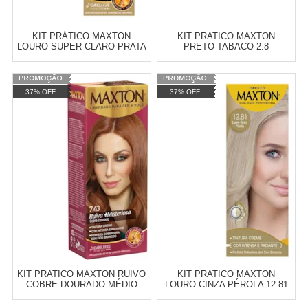
COMPRAR
KIT PRÁTICO MAXTON
KIT PRATICO MAXTON
LOURO SUPER CLARO PRATA
PRETO TABACO 2.8
11.11
Varejo:
R$
4.050,70
Varejo:
R$
4.050,70
37% OFF
37% OFF
Atacado:
R$
2.550,90
(Apenas
Atacado:
R$
2.550,90
(Apenas
Revendedor)
Revendedor)
Cat:
BLACK FRIDAY
Cat:
CREME
10
x
de
R$ 255,09
10
x
de
R$ 255,09
COMPRAR
COMPRAR
KIT PRATICO MAXTON RUIVO
KIT PRATICO MAXTON
COBRE DOURADO MÉDIO
LOURO CINZA PÉROLA 12.81
7.43