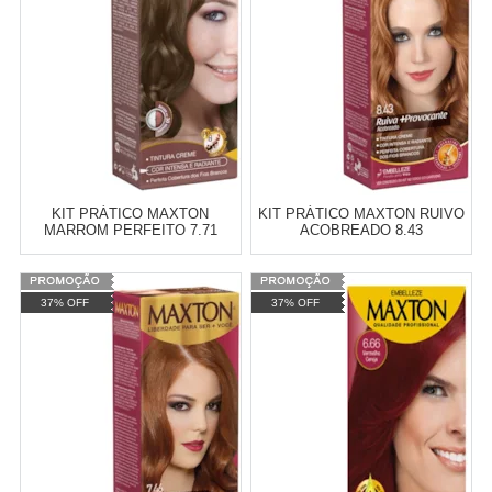
COMPRAR
COMPRAR
KIT PRÁTICO MAXTON
KIT PRÁTICO MAXTON RUIVO
MARROM PERFEITO 7.71
ACOBREADO 8.43
Varejo:
R$
4.050,70
Varejo:
R$
4.050,70
37% OFF
37% OFF
Atacado:
R$
2.550,90
(Apenas
Atacado:
R$
2.550,90
(Apenas
Revendedor)
Revendedor)
Cat:
TINTURA
Cat:
TINTURA
10
x
de
R$ 255,09
10
x
de
R$ 255,09
COMPRAR
COMPRAR