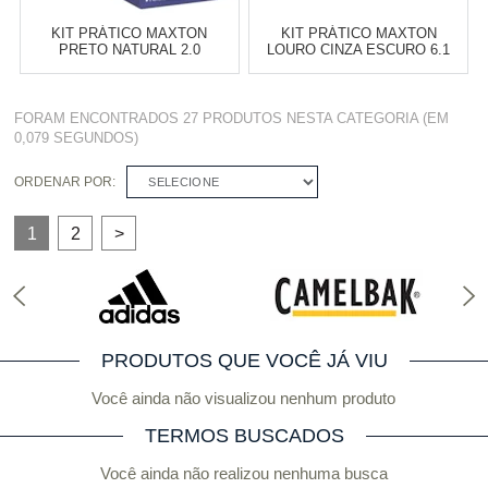
KIT PRÁTICO MAXTON
KIT PRÁTICO MAXTON
PRETO NATURAL 2.0
LOURO CINZA ESCURO 6.1
Varejo:
R$
4.050,70
Varejo:
R$
4.050,70
FORAM ENCONTRADOS
27 PRODUTOS
NESTA CATEGORIA (EM
Atacado:
R$
2.550,90
(Apenas
Atacado:
R$
2.550,90
(Apenas
0,079 SEGUNDOS)
Revendedor)
Revendedor)
Cat:
CREME
Cat:
CREME
10
x
de
R$ 255,09
10
x
de
R$ 255,09
ORDENAR POR:
SELECIONE
COMPRAR
COMPRAR
1
2
>
PRODUTOS QUE VOCÊ JÁ VIU
Você ainda não visualizou nenhum produto
TERMOS BUSCADOS
Você ainda não realizou nenhuma busca